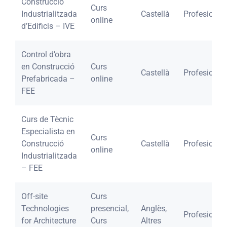
Construcció
Curs
Industrialitzada
Castellà
Profesional
online
d’Edificis – IVE
Control d’obra
en Construcció
Curs
Castellà
Profesional
Prefabricada –
online
FEE
Curs de Tècnic
Especialista en
Curs
Construcció
Castellà
Profesional
online
Industrialitzada
– FEE
Off-site
Curs
Technologies
presencial,
Anglès,
Profesional
for Architecture
Curs
Altres