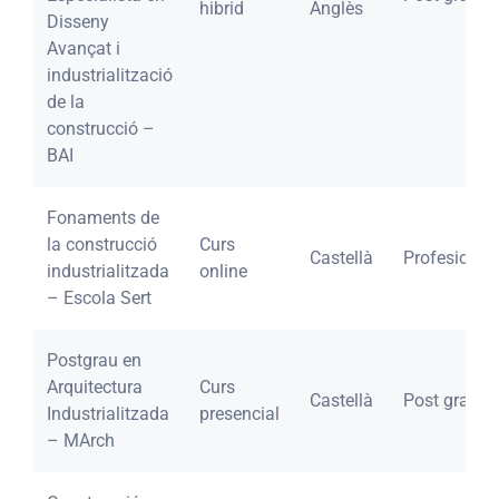
hibrid
Anglès
Disseny
Avançat i
industrialització
de la
construcció –
BAI
Fonaments de
la construcció
Curs
Castellà
Profesional
industrialitzada
online
– Escola Sert
Postgrau en
Arquitectura
Curs
Castellà
Post grau
Industrialitzada
presencial
– MArch