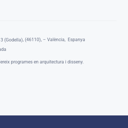
,
(46110)
,
– València
,
Espanya
13 (Godella)
ada
ereix programes en arquitectura i disseny.