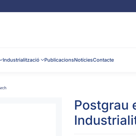
Industrialització
Publicacions
Notícies
Contacte
Arch
Postgrau 
Industrial