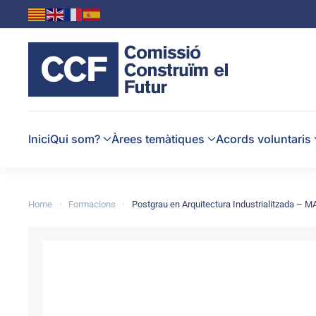
Skip to main content
Inici
Qui som?
Àrees temàtiques
Acords voluntaris
Home
Formacions
Postgrau en Arquitectura Industrialitzada – M