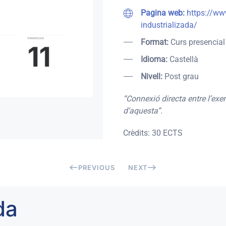
Pagina web:
https://ww
industrializada/
Format:
Curs presencial
Idioma:
Castellà
Nivell:
Post grau
“Connexió directa entre l’exerc
d’aquesta”.
Crèdits: 30 ECTS
PREVIOUS
NEXT
da