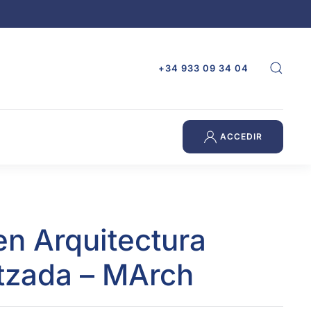
+34 933 09 34 04
ACCEDIR
en Arquitectura
itzada – MArch