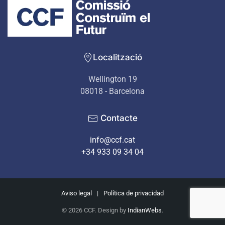
Localització
Wellington 19
08018 - Barcelona
Contacte
info@ccf.cat
+34 933 09 34 04
Aviso legal
|
Política de privacidad
©
2026
CCF. Design by
IndianWebs
.