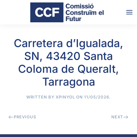
Skip to main content
Carretera d’Igualada,
SN, 43420 Santa
Coloma de Queralt,
Tarragona
WRITTEN BY
XPINYOL
ON
11/05/2026
.
PREVIOUS
NEXT