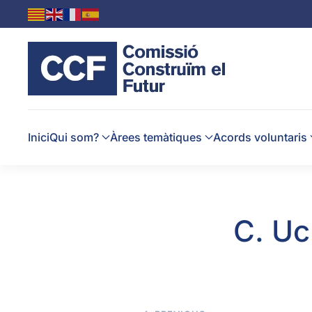
Skip to main content
Inici
Qui som?
Àrees temàtiques
Acords voluntaris
C. Uc