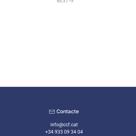
NEXT
Contacte
info@ccf.cat
+34 933 09 34 04