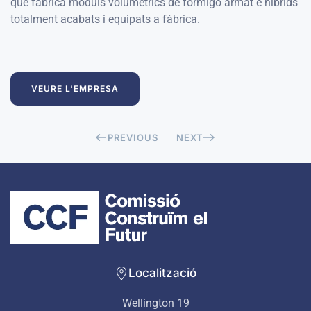
que fabrica mòduls volumètrics de formigó armat e híbrids
totalment acabats i equipats a fàbrica.
VEURE L’EMPRESA
PREVIOUS
NEXT
Localització
Wellington 19