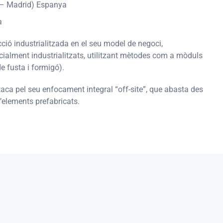
6 – Madrid) Espanya
à
ció industrialitzada en el seu model de negoci,
alment industrialitzats, utilitzant mètodes com a mòduls
e fusta i formigó).
staca pel seu enfocament integral “off-site”, que abasta des
’elements prefabricats.