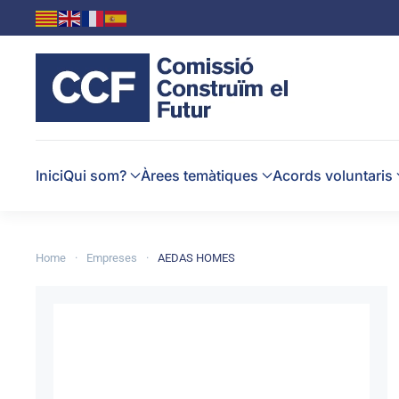
Skip to main content
Inici
Qui som?
Àrees temàtiques
Acords voluntaris
Home
Empreses
AEDAS HOMES