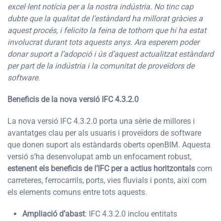
excel·lent notícia per a la nostra indústria. No tinc cap
dubte que la qualitat de l’estàndard ha millorat gràcies a
aquest procés, i felicito la feina de tothom que hi ha estat
involucrat durant tots aquests anys. Ara esperem poder
donar suport a l’adopció i ús d’aquest actualitzat estàndard
per part de la indústria i la comunitat de proveïdors de
software.
Beneficis de la nova versió IFC 4.3.2.0
La nova versió IFC 4.3.2.0 porta una sèrie de millores i
avantatges clau per als usuaris i proveïdors de software
que donen suport als estàndards oberts openBIM. Aquesta
versió s’ha desenvolupat amb un enfocament robust,
estenent els beneficis de l’IFC per a actius horitzontals
com
carreteres, ferrocarrils, ports, vies fluvials i ponts, així com
els elements comuns entre tots aquests.
Ampliació d’abast
: IFC 4.3.2.0 inclou entitats