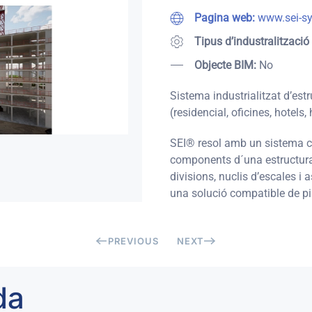
Pagina web:
www.sei-s
Tipus d’industralització
Objecte BIM:
No
Sistema industrialitzat d’est
(residencial, oficines, hotels, 
SEI® resol amb un sistema co
components d´una estructura 
divisions, nuclis d’escales i a
una solució compatible de pil
PREVIOUS
NEXT
da