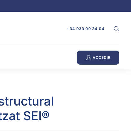
+34 933 09 34 04
ACCEDIR
structural
itzat SEI®