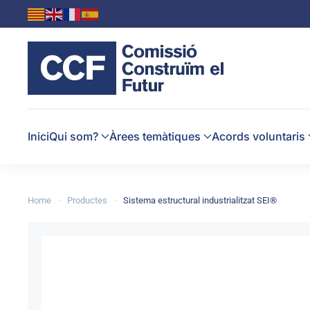
Skip to main content
Inici
Qui som?
Àrees temàtiques
Acords voluntaris
Home
Productes
Sistema estructural industrialitzat SEI®