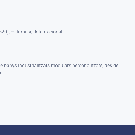
520)
,
– Jumilla
,
Internacional
e banys industrialitzats modulars personalitzats, des de
a.