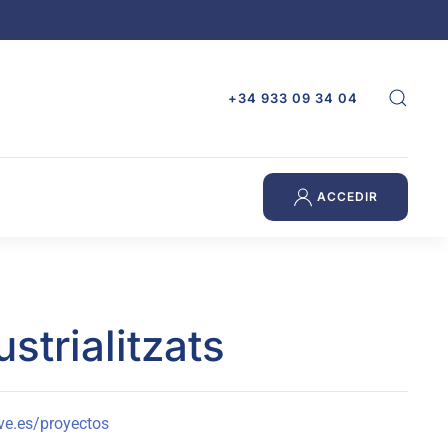
+34 933 09 34 04
ACCEDIR
strialitzats
e.es/proyectos