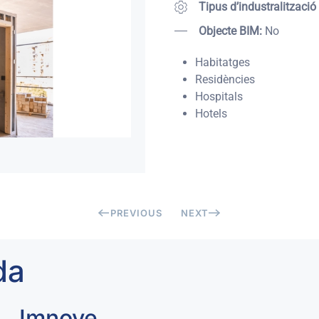
Tipus d’industralització
Objecte BIM:
No
Habitatges
Residències
Hospitals
Hotels
PREVIOUS
NEXT
da
Imnove