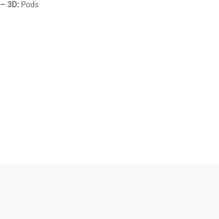
 – 3D:
Pods