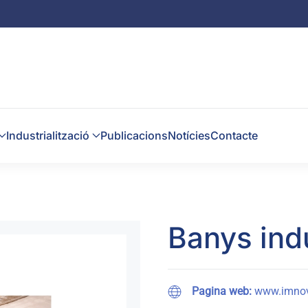
Industrialització
Publicacions
Notícies
Contacte
Banys indu
Pagina web:
www.imnov