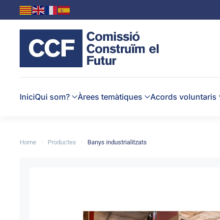
Skip to main content
Inici
Qui som?
Àrees temàtiques
Acords voluntaris
Home
Productes
Banys industrialitzats