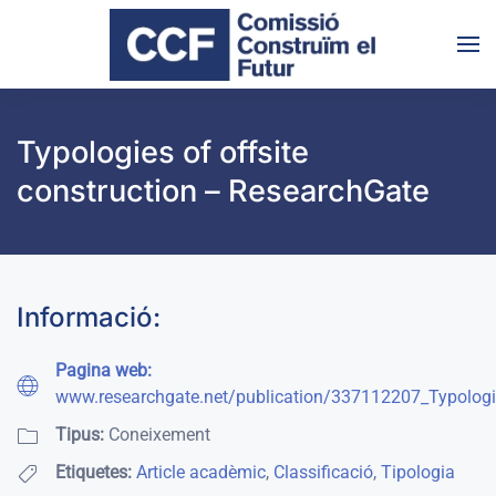
Skip to main content
Typologies of offsite
construction – ResearchGate
Informació:
Pagina web:
www.researchgate.net/publication/337112207_Typologie
Tipus:
Coneixement
Etiquetes:
Article acadèmic
,
Classificació
,
Tipologia