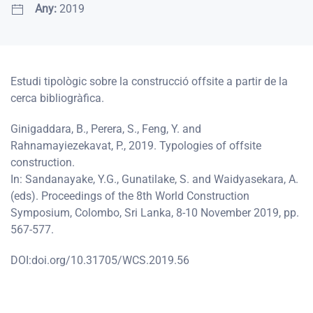
Any:
2019
Estudi tipològic sobre la construcció offsite a partir de la
cerca bibliogràfica
.
Ginigaddara, B., Perera, S., Feng, Y. and
Rahnamayiezekavat, P., 2019. Typologies of offsite
construction.
In: Sandanayake, Y.G., Gunatilake, S. and Waidyasekara, A.
(eds). Proceedings of the 8th World Construction
Symposium, Colombo, Sri Lanka, 8-10 November 2019, pp.
567-577.
DOI:doi.org/10.31705/WCS.2019.56