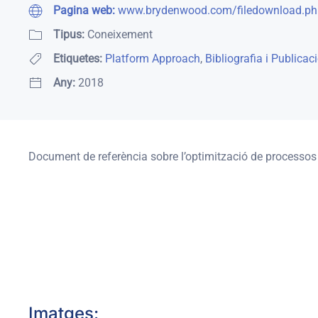
Pagina web:
www.brydenwood.com/filedownload.ph
Tipus:
Coneixement
Etiquetes:
Platform Approach
,
Bibliografia i Publicac
Any:
2018
Document de referència sobre l’optimització de processos a 
Imatges: