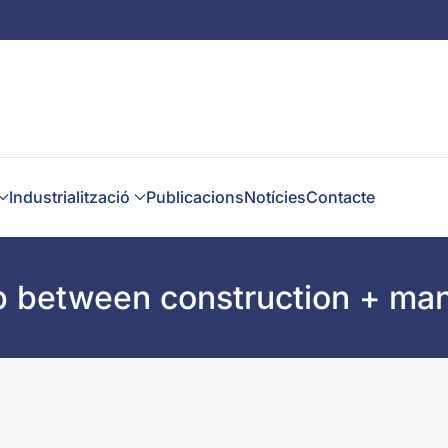
Industrialització
Publicacions
Notícies
Contacte
ap between construction + ma