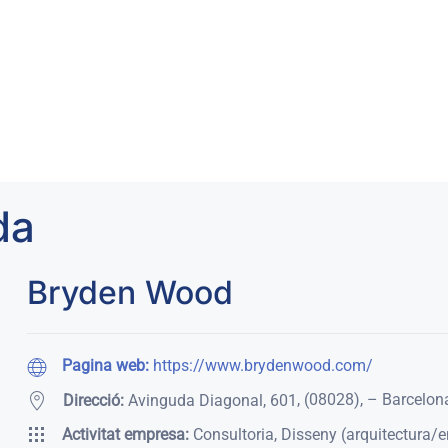
da
Bryden Wood
Pagina web:
https://www.brydenwood.com/
,
(08028)
,
– Barcelon
Direcció:
Avinguda Diagonal, 601
Activitat empresa:
Consultoria, Disseny (arquitectura/e