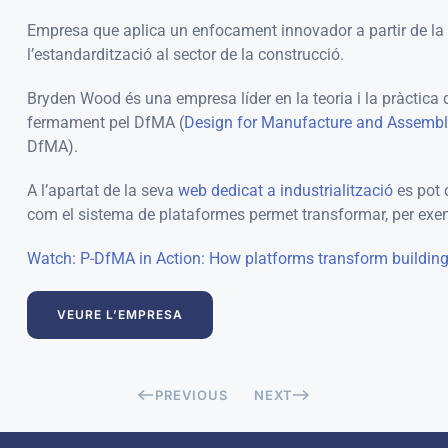
Empresa que aplica un enfocament innovador a partir de la ite
l’estandardització al sector de la construcció.
Bryden Wood és una empresa líder en la teoria i la pràcti
fermament pel DfMA (
Design for Manufacture and Assembl
DfMA).
A l’apartat de la seva
web dedicat a industrialització
es pot 
com el sistema de plataformes permet transformar, per exempl
Watch: P-DfMA in Action: How platforms transform buildin
VEURE L’EMPRESA
PREVIOUS
NEXT