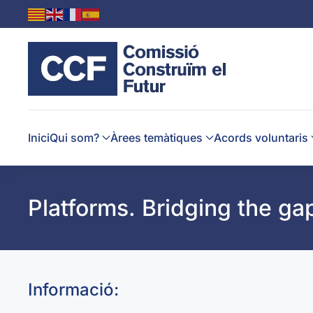
Skip to main content
Inici
Qui som?
Àrees temàtiques
Acords voluntaris
Platforms. Bridging the g
Informació: