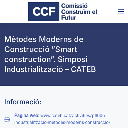
Skip to main content
Mètodes Moderns de
Construcció ”Smart
construction”. Simposi
Industrialització – CATEB
Informació:
Pagina web:
www.cateb.cat/activities/pfl006-
industrialitzacio-metodes-moderns-construccio/