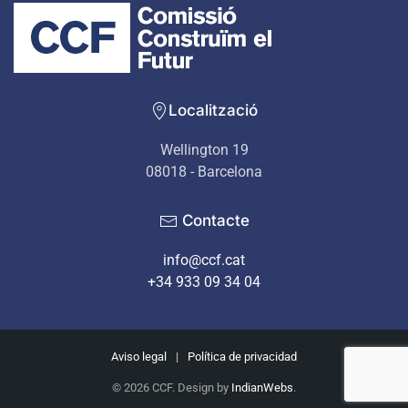
Localització
Wellington 19
08018 - Barcelona
Contacte
info@ccf.cat
+34 933 09 34 04
Aviso legal
|
Política de privacidad
©
2026
CCF. Design by
IndianWebs
.