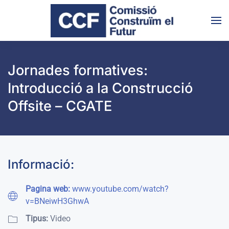
Skip to main content
Jornades formatives:
Introducció a la Construcció
Offsite – CGATE
Informació:
Pagina web:
www.youtube.com/watch?
v=BNeiwH3GhwA
Tipus:
Video