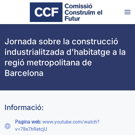
Skip to main content
Jornada sobre la construcció
industrialitzada d’habitatge a la
regió metropolitana de
Barcelona
Informació:
Pagina web:
www.youtube.com/watch?
v=78e7hRetcjU