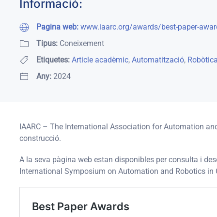
Informació:
Pagina web:
www.iaarc.org/awards/best-paper-awar
Tipus:
Coneixement
Etiquetes:
Article acadèmic
,
Automatització
,
Robòtic
Any:
2024
IAARC – The International Association for Automation and
construcció.
A la seva pàgina web estan disponibles per consulta i des
International Symposium on Automation and Robotics in 