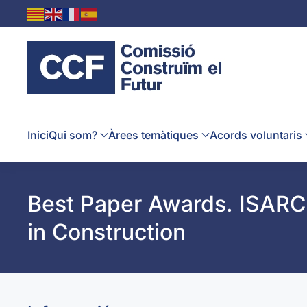
Skip to main content
Inici
Qui som?
Àrees temàtiques
Acords voluntaris
Best Paper Awards. ISARC 
in Construction