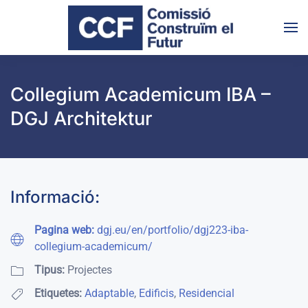
Skip to main content
Collegium Academicum IBA –
DGJ Architektur
Informació:
Pagina web:
dgj.eu/en/portfolio/dgj223-iba-
collegium-academicum/
Tipus:
Projectes
Etiquetes:
Adaptable
,
Edificis
,
Residencial