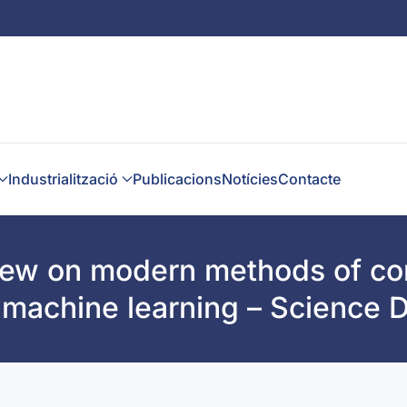
Industrialització
Publicacions
Notícies
Contacte
view on modern methods of con
 machine learning – Science D