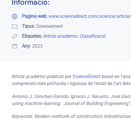
Informació:
Pagina web:
www.sciencedirect.com/science/articl
Tipus:
Coneixement
Etiquetes:
Article acadèmic
,
Classificació
Any:
2023
Article acadèmic publicat per
ScienceDirect
basat en l’anà
comprensió més profunda i rigorosa de l’estat de l’art de
Antonio J. Sánchez-Garrido, Ignacio J. Navarro, José Garc
using machine learning. Journal of Building Engineering
Keywords: Modern methods of construction; Industrialized 