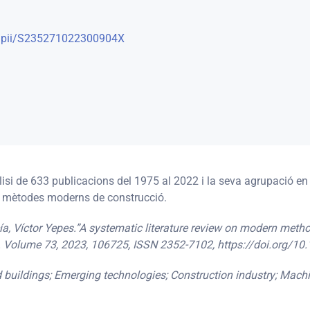
e/pii/S235271022300904X
lisi de 633 publicacions del 1975 al 2022 i la seva agrupació en
ls mètodes moderns de construcció.
ía, Víctor Yepes.”A systematic literature review on modern metho
”. Volume 73, 2023, 106725, ISSN 2352-7102, https://doi.org/10
buildings; Emerging technologies; Construction industry; Machine