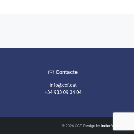
Contacte
info@ccf.cat
+34 933 09 34 04
©
2026
CCF. Design by
IndianWebs
.