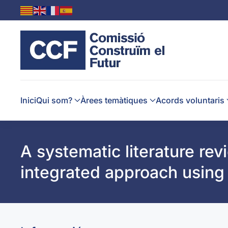
Skip to main content
Inici
Qui som?
Àrees temàtiques
Acords voluntaris
A systematic literature re
integrated approach using