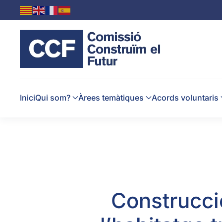
Skip to main content
Inici
Qui som?
Àrees temàtiques
Acords voluntaris
Construcció