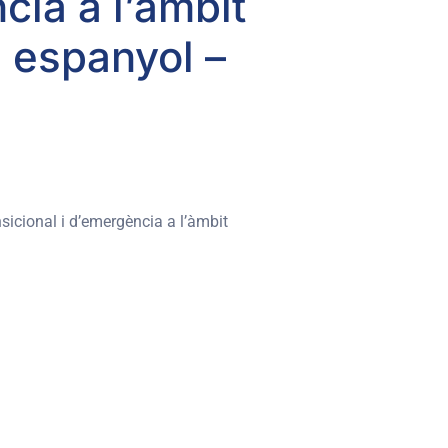
cia a l’àmbit
s espanyol –
nsicional i d’emergència a l’àmbit