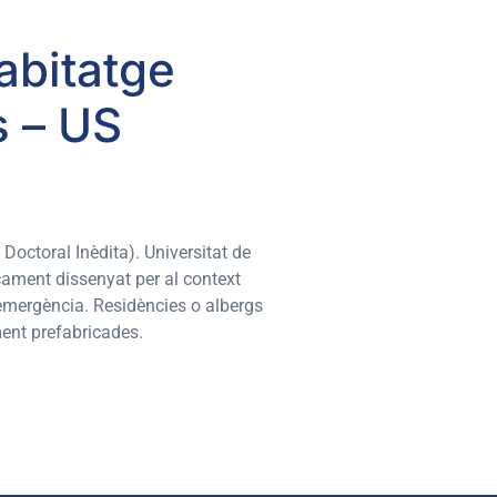
abitatge
s – US
 Doctoral Inèdita). Universitat de
ficament dissenyat per al context
’emergència. Residències o albergs
ment prefabricades.