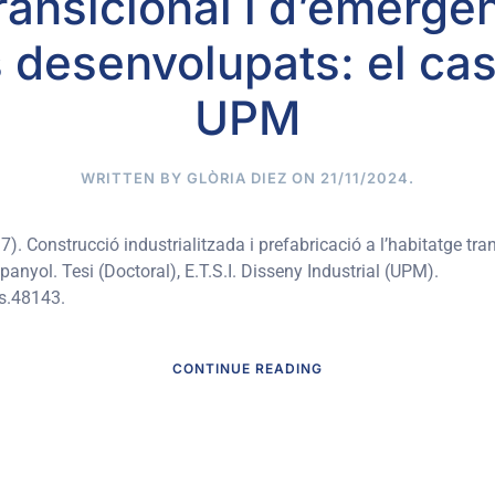
transicional i d’emergèn
 desenvolupats: el ca
UPM
WRITTEN BY
GLÒRIA DIEZ
ON
21/11/2024
.
. Construcció industrialitzada i prefabricació a l’habitatge tra
anyol. Tesi (Doctoral), E.T.S.I. Disseny Industrial (UPM).
s.48143.
CONTINUE READING