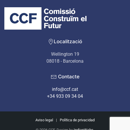
Localització
Wellington 19
08018 - Barcelona
Contacte
info@ccf.cat
+34 933 09 34 04
Aviso legal
|
Política de privacidad
©
2026
CCF. Design by
IndianWebs
.