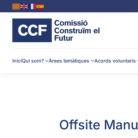
Skip to main content
Inici
Qui som?
Àrees temàtiques
Acords voluntaris
Offsite Manu