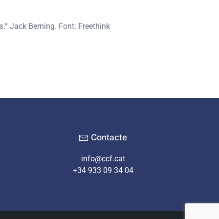
es.” Jack Berning. Font: Freethink
Contacte
info@ccf.cat
+34 933 09 34 04