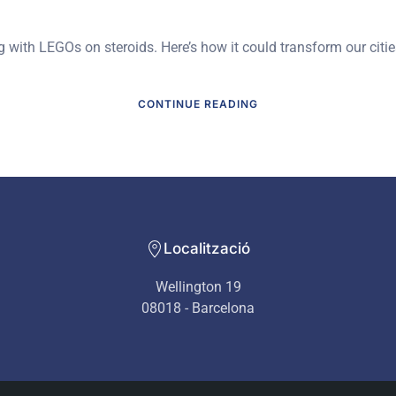
ng with LEGOs on steroids. Here’s how it could transform our citi
CONTINUE READING
Localització
Wellington 19
08018 - Barcelona