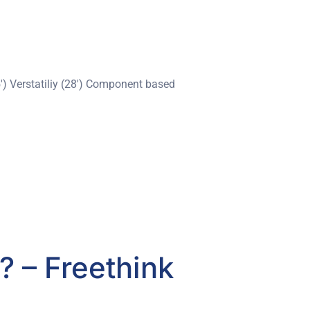
′) Verstatiliy (28′) Component based
? – Freethink