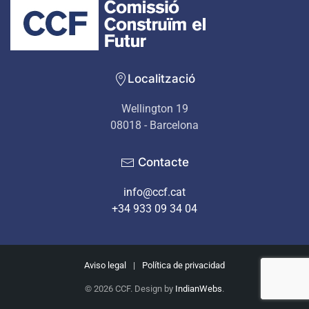
Localització
Wellington 19
08018 - Barcelona
Contacte
info@ccf.cat
+34 933 09 34 04
Aviso legal
|
Política de privacidad
©
2026
CCF. Design by
IndianWebs
.