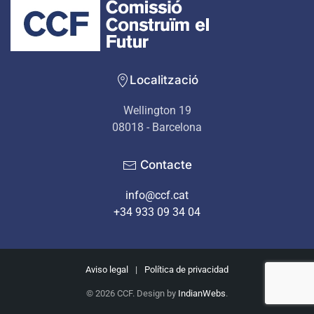
Localització
Wellington 19
08018 - Barcelona
Contacte
info@ccf.cat
+34 933 09 34 04
Aviso legal
|
Política de privacidad
©
2026
CCF. Design by
IndianWebs
.