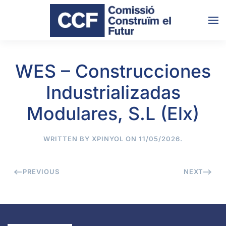
Skip to main content
WES – Construcciones
Industrializadas
Modulares, S.L (Elx)
WRITTEN BY
XPINYOL
ON
11/05/2026
.
PREVIOUS
NEXT