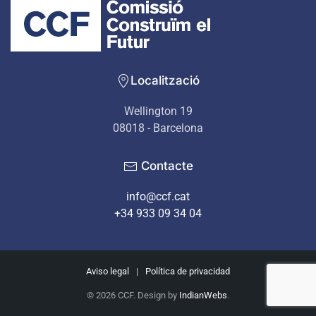
Localització
Wellington 19
08018 - Barcelona
Contacte
info@ccf.cat
+34 933 09 34 04
Aviso legal
|
Política de privacidad
©
2026
CCF. Design by
IndianWebs
.