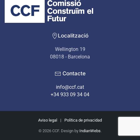
Localització
Wellington 19
08018 - Barcelona
Contacte
info@ccf.cat
+34 933 09 34 04
Aviso legal
|
Política de privacidad
©
2026
CCF. Design by
IndianWebs
.