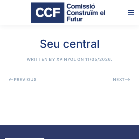
Skip to main content
Seu central
WRITTEN BY
XPINYOL
ON
11/05/2026
.
PREVIOUS
NEXT