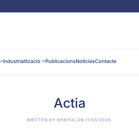
Industrialització
Publicacions
Notícies
Contacte
Actia
WRITTEN BY
XPINYOL
ON
11/05/2026
.