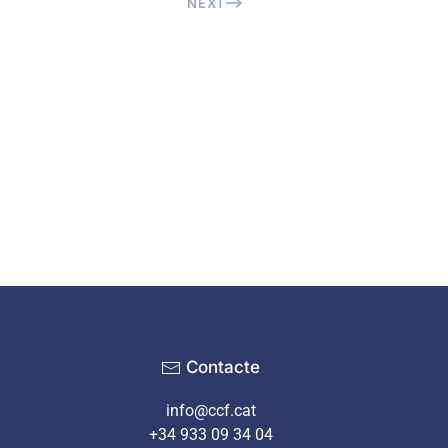
NEXT
Contacte
info@ccf.cat
+34 933 09 34 04