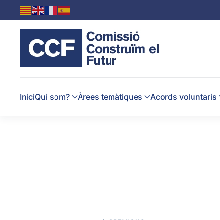
Skip to main content
Inici
Qui som?
Àrees temàtiques
Acords voluntaris