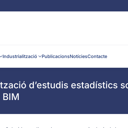
Industrialització
Publicacions
Notícies
Contacte
ització d’estudis estadístics 
t BIM