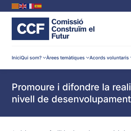
Skip to main content
Inici
Qui som?
Àrees temàtiques
Acords voluntaris
Promoure i difondre la real
nivell de desenvolupamen