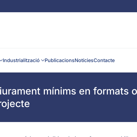
Industrialització
Publicacions
Notícies
Contacte
liurament mínims en formats o
rojecte