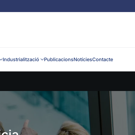
Industrialització
Publicacions
Notícies
Contacte
icia