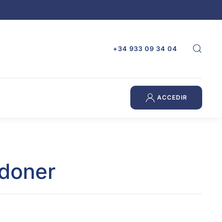
+34 933 09 34 04
ACCEDIR
rdoner