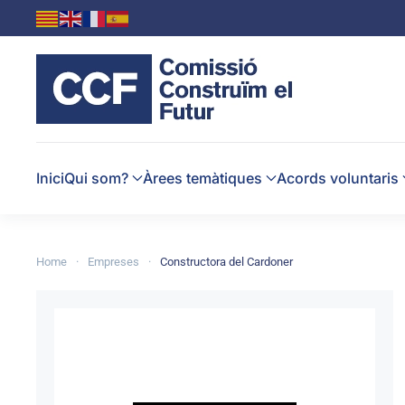
Skip to main content
Inici
Qui som?
Àrees temàtiques
Acords voluntaris
Home
Empreses
Constructora del Cardoner