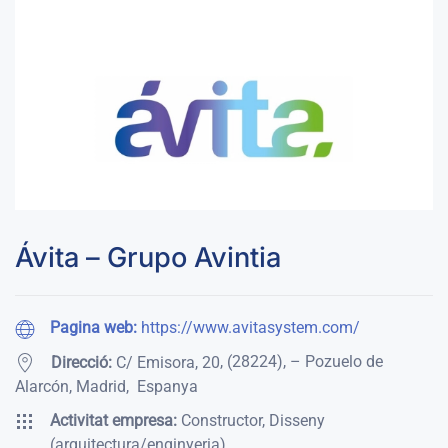
Ávita – Grupo Avintia
Pagina web:
https://www.avitasystem.com/
,
(28224)
,
– Pozuelo de
Direcció:
C/ Emisora, 20
Alarcón, Madrid
,
Espanya
Activitat empresa:
Constructor, Disseny
(arquitectura/enginyeria)