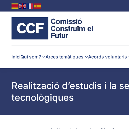
Skip to main content
Inici
Qui som?
Àrees temàtiques
Acords voluntaris
Realització d’estudis i la 
tecnològiques