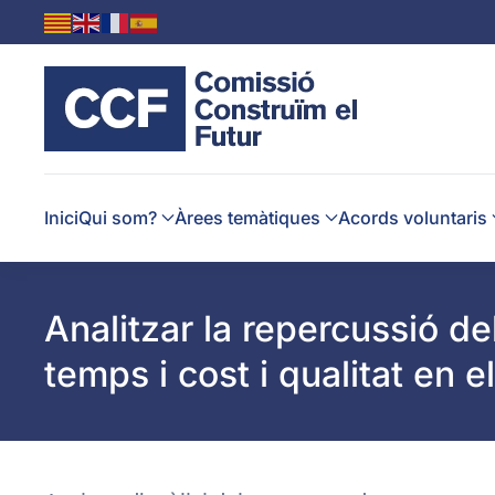
Skip to main content
Inici
Qui som?
Àrees temàtiques
Acords voluntaris
Analitzar la repercussió de
temps i cost i qualitat en e