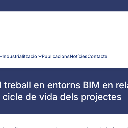
Industrialització
Publicacions
Notícies
Contacte
l treball en entorns BIM en re
l cicle de vida dels projectes