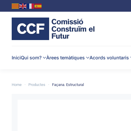
Skip to main content
Inici
Qui som?
Àrees temàtiques
Acords voluntaris
Home
Productes
Façana. Estructural