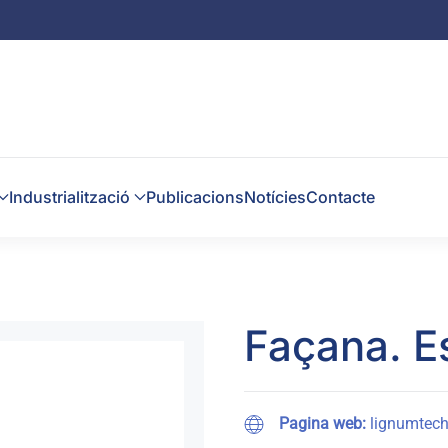
Industrialització
Publicacions
Notícies
Contacte
Façana. Es
Pagina web:
lignumtech