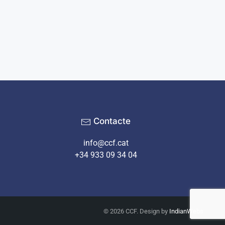
Contacte
info@ccf.cat
+34 933 09 34 04
©
2026
CCF. Design by
IndianWebs
.