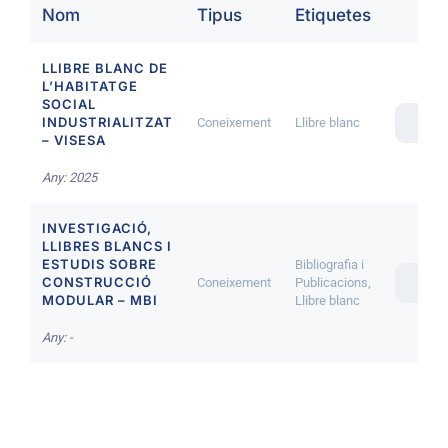
Nom
Tipus
Etiquetes
LLIBRE BLANC DE
L’HABITATGE
SOCIAL
INDUSTRIALITZAT
Coneixement
Llibre blanc
OBR
– VISESA
Any: 2025
INVESTIGACIÓ,
LLIBRES BLANCS I
ESTUDIS SOBRE
Bibliografia i
CONSTRUCCIÓ
Coneixement
Publicacions,
OBR
MODULAR – MBI
Llibre blanc
Any: -