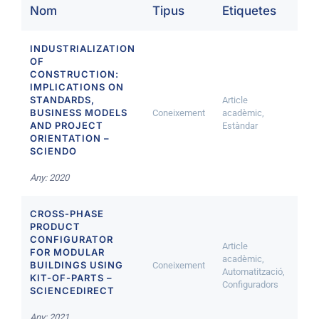
Nom
Tipus
Etiquetes
INDUSTRIALIZATION
OF
CONSTRUCTION:
IMPLICATIONS ON
STANDARDS,
Article
BUSINESS MODELS
Coneixement
acadèmic,
AND PROJECT
Estàndar
ORIENTATION –
SCIENDO
Any: 2020
CROSS-PHASE
PRODUCT
CONFIGURATOR
Article
FOR MODULAR
acadèmic,
BUILDINGS USING
Coneixement
Automatització,
KIT-OF-PARTS –
Configuradors
SCIENCEDIRECT
Any: 2021