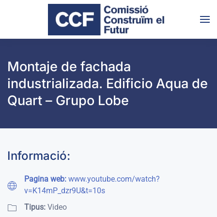
Skip to main content
Montaje de fachada
industrializada. Edificio Aqua de
Quart – Grupo Lobe
Informació:
Pagina web:
www.youtube.com/watch?
v=K14mP_dzr9U&t=10s
Tipus:
Video